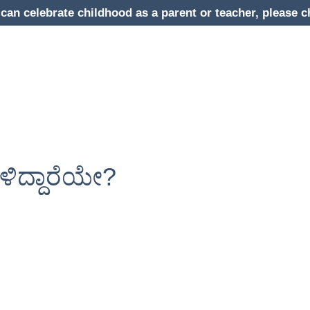
can celebrate childhood as a parent or teacher, pleas
ಳಿದ್ದಾರೆಯೇ?