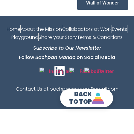
Wall of Wonder
Home
About the Mission
Collabactors at Work
Events
Playground
Share your Story
Terms & Conditions
Subscribe to Our Newsletter
Follow
Bachpan Manao
on Social Media
Contact Us at bachpanmanao@gmail.com
BACK
TO TOP