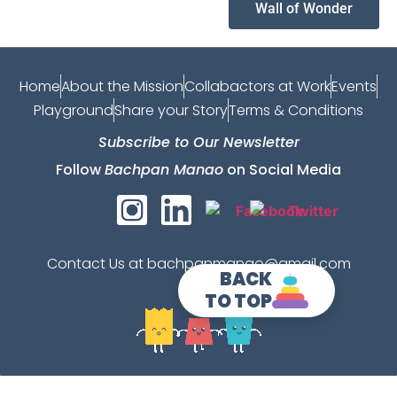
Wall of Wonder
Home
About the Mission
Collabactors at Work
Events
Playground
Share your Story
Terms & Conditions
Subscribe to Our Newsletter
Follow
Bachpan Manao
on Social Media
Contact Us at bachpanmanao@gmail.com
BACK
TO TOP