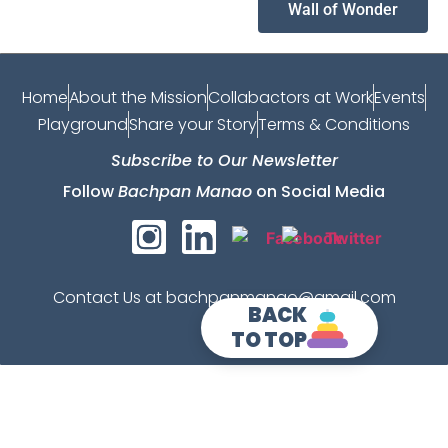
Wall of Wonder
Home
About the Mission
Collabactors at Work
Events
Playground
Share your Story
Terms & Conditions
Subscribe to Our Newsletter
Follow
Bachpan Manao
on Social Media
Contact Us at bachpanmanao@gmail.com
BACK
TO TOP