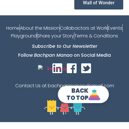
Wall of Wonder
Home
About the Mission
Collabactors at Work
Events
Playground
Share your Story
Terms & Conditions
Subscribe to Our Newsletter
Follow
Bachpan Manao
on Social Media
Contact Us at bachpanmanao@gmail.com
BACK
TO TOP